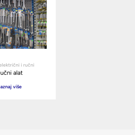
električni i ručni
učni alat
aznaj više