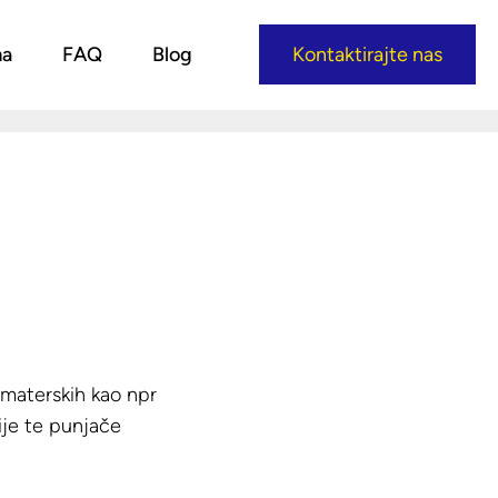
ma
FAQ
Blog
Kontaktirajte nas
amaterskih kao npr
ije te punjače