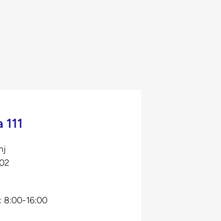
 111
nj
602
: 8:00-16:00
0