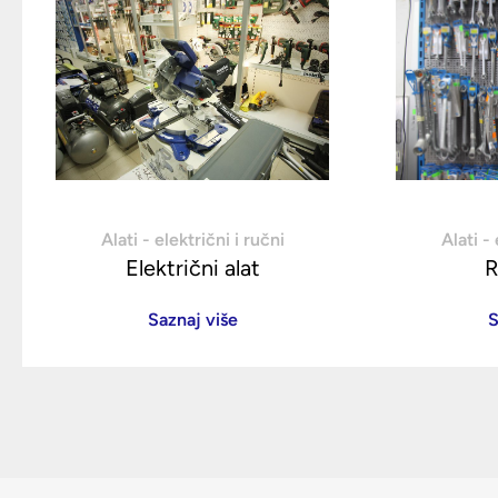
Alati - električni i ručni
Alati - 
Električni alat
R
Saznaj više
S