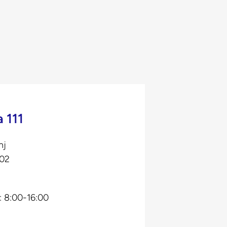
 111
nj
602
: 8:00-16:00
0