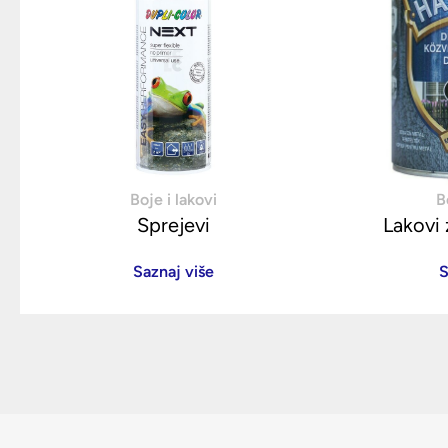
Boje i lakovi
B
Sprejevi
Lakovi 
Saznaj više
S