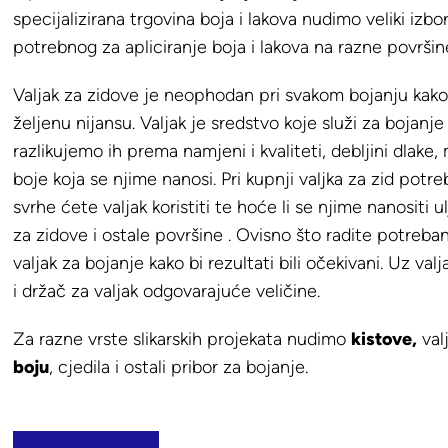
specijalizirana trgovina boja i lakova nudimo veliki izbo
potrebnog za apliciranje boja i lakova na razne površin
Valjak za zidove je neophodan pri svakom bojanju kako 
željenu nijansu. Valjak je sredstvo koje služi za bojanje i
razlikujemo ih prema namjeni i kvaliteti, debljini dlake, 
boje koja se njime nanosi. Pri kupnji valjka za zid potre
svrhe ćete valjak koristiti te hoće li se njime nanositi u
za zidove i ostale površine . Ovisno što radite potreba
valjak za bojanje kako bi rezultati bili očekivani. Uz val
i držač za valjak odgovarajuće veličine.
Za razne vrste slikarskih projekata nudimo
kistove
,
val
boju
, cjedila i ostali pribor za bojanje.