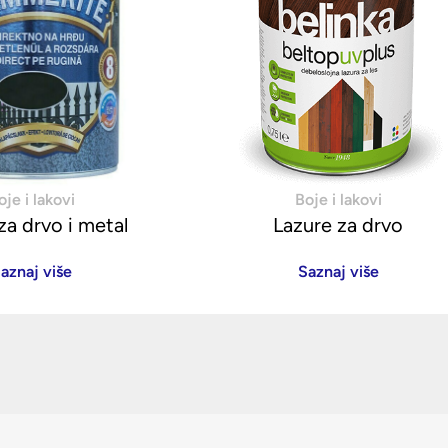
oje i lakovi
Boje i lakovi
za drvo i metal
Lazure za drvo
aznaj više
Saznaj više