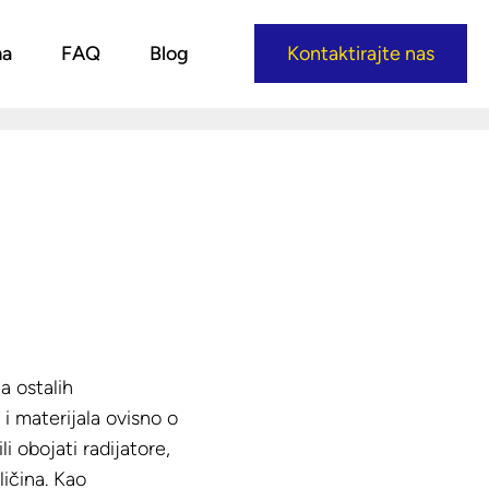
ma
FAQ
Blog
Kontaktirajte nas
a ostalih
 i materijala ovisno o
li obojati radijatore,
ličina. Kao