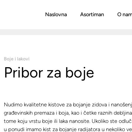
Naslovna
Asortiman
O na
Boje i lakovi
Pribor za boje
Nudimo kvalitetne kistove za bojanje zidova i nanošenj
građevinskih premaza i boja, kao i četke raznih debljina
tome koju vrstu boje ili laka nanosite. Ukoliko ste odluči
u ponudi imamo kist za bojanje radijatora u nekoliko ve