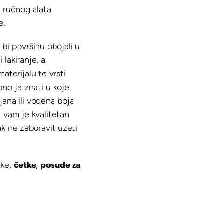
r ručnog alata
e.
bi površinu obojali u
 lakiranje, a
materijalu te vrsti
bno je znati u koje
ljana ili vodena boja
n vam je kvalitetan
jak ne zaboravit uzeti
jke,
četke
,
posude za