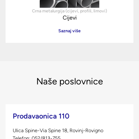
Crna metalurgija (cijevi, profili, limovi)
Cijevi
Saznaj više
Naše poslovnice
Prodavaonica 110
Ulica Spine-Via Spine 18, Rovinj-Rovigno
Telefon:
052/813-755