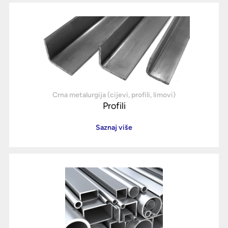
Crna metalurgija (cijevi, profili, limovi)
Profili
Saznaj više