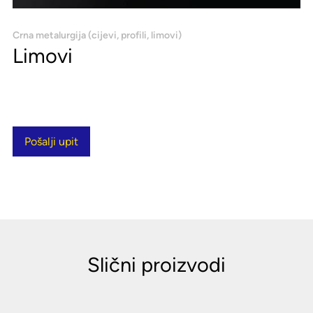
Crna metalurgija (cijevi, profili, limovi)
Limovi
Pošalji upit
Slični proizvodi